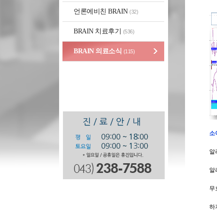
언론에비친 BRAIN
(32)
BRAIN 치료후기
(536)
BRAIN 의료소식
(115)
소
알
알
무
하