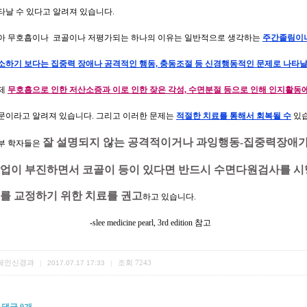
타날 수 있다고 알려져 있습니다.
아 무호흡이나 코골이나 저평가되는 하나의 이유는 일반적으로 생각하는
주간졸림이나
소하기 보다는 집중력 장애나 공격적인 행동, 충동조절 등 신경행동적인 문제로 나타날
제
무호흡으로 인한 저산소증과 이로 인한 잦은 각성, 수면분절 등으로 인해 인지활동
문이라고 알려져 있습니다. 그리고 이러한 문제는
적절한 치료를 통해서 회복될 수
있습
잘 설명되지 않는 공격적이거나 과잉행동-집중력장애가
부 학자들은
업이 부진하면서
코골이 등이 있다면 반드시 수면다원검사를 시
를 교정하기 위한 치료를 권고
하고 있습니다.
slee medicine pearl, 3rd edition 참고
레인신경과
조회
7243
|
2017.07.17 17:33
|