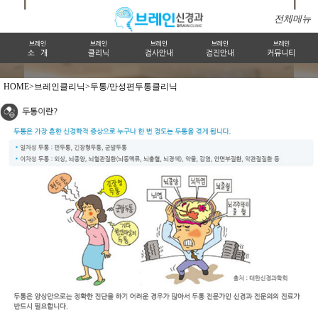
전체메뉴
HOME>
브레인클리닉>
두통/만성편두통클리닉