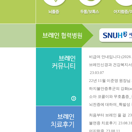
비급여 안내입니다.(2026. 0
브레인신경과 건강복지서
23.03.07
22년 11월 이준영 원장
하지불안증후군의 강화(augme
소아 코콜이와 무호흡증_집중
뇌전증에 대하여_특발성 전신
처음부터 브레인 올 걸
23
불면증 치료후기
23.08.3
어지럼증
23.08.11