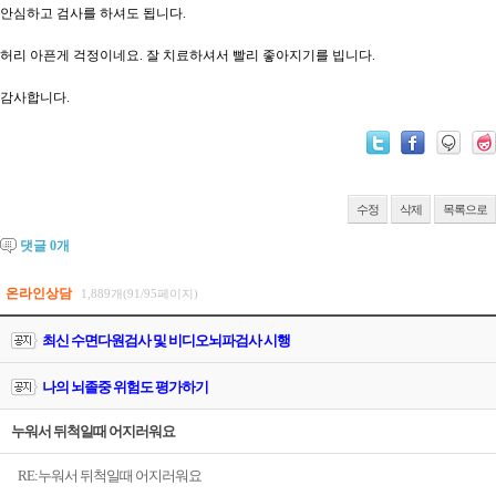
안심하고 검사를 하셔도 됩니다.
허리 아픈게 걱정이네요. 잘 치료하셔서 빨리 좋아지기를 빕니다.
감사합니다.
수정
삭제
목록으로
댓글
0
개
온라인상담
1,889개(91/95페이지)
최신 수면다원검사 및 비디오뇌파검사 시행
나의 뇌졸중 위험도 평가하기
누워서 뒤척일때 어지러워요
RE:누워서 뒤척일때 어지러워요