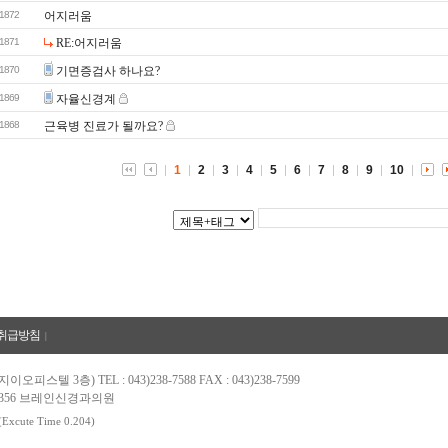
1872
어지러움
1871
RE:어지러움
1870
기면증검사 하나요?
1869
자율신경계
1868
근육병 진료가 될까요?
1
2
3
4
5
6
7
8
9
10
취급방침
|
9 지이오피스텔 3층)
TEL : 043)238-7588
FAX : 043)238-7599
-16356 브레인신경과의원
 (Excute Time 0.204)