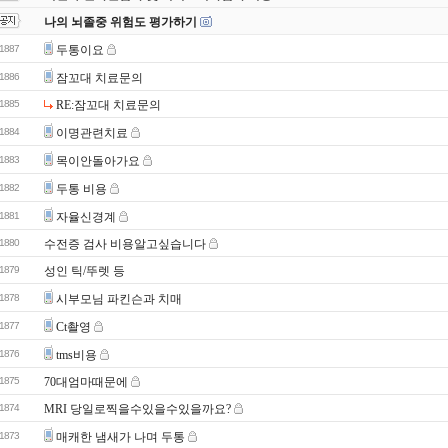
나의 뇌졸중 위험도 평가하기
1887
두통이요
1886
잠꼬대 치료문의
1885
RE:잠꼬대 치료문의
1884
이명관련치료
1883
목이안돌아가요
1882
두통 비용
1881
자율신경계
1880
수전증 검사 비용알고싶습니다
1879
성인 틱/뚜렛 등
1878
시부모님 파킨슨과 치매
1877
Ct촬영
1876
tms비용
1875
70대엄마때문에
1874
MRI 당일로찍을수있을수있을까요?
1873
매캐한 냄새가 나며 두통