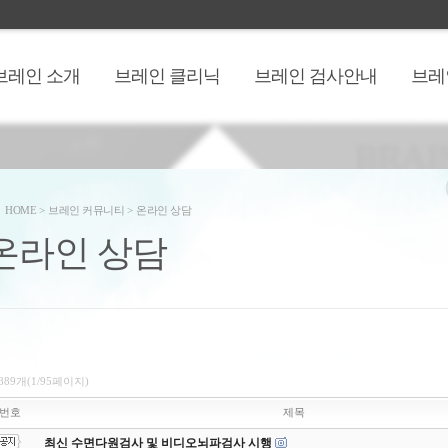
브레인 소개
브레인 클리닉
브레인 검사안내
브레
HOME
>
브레인 커뮤니티
>
온라인 상담
온라인 상담
,889개(1/95페이지)
번호
제목
최신 수면다원검사 및 비디오뇌파검사 시행