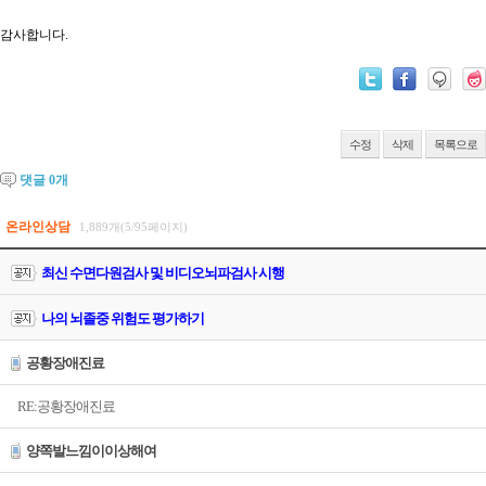
감사합니다.
수정
삭제
목록으로
댓글
0
개
온라인상담
1,889개(5/95페이지)
최신 수면다원검사 및 비디오뇌파검사 시행
나의 뇌졸중 위험도 평가하기
공황장애진료
RE:공황장애진료
양쪽발느낌이이상해여