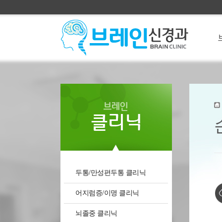
두통/만성편두통 클리닉
어지럼증/이명 클리닉
뇌졸중 클리닉